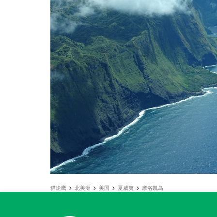
猫途鹰
北美洲
美国
夏威夷
摩洛凯岛