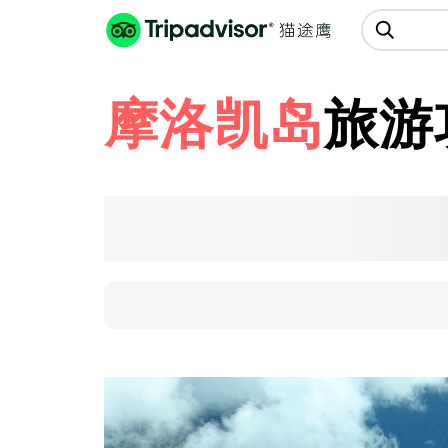
猫途鹰:景点、酒店、美食十亿条
点评
摩洛凯岛
旅游