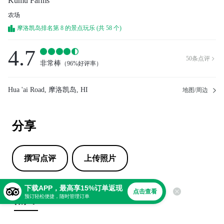
Kumu Farms
农场
摩洛凯岛排名第 8 的景点玩乐 (共 58 个)
4.7
50
条点评

非常棒
（
96%好评率
）
Hua 'ai Road, 摩洛凯岛, HI
地图/周边
分享
撰写点评
上传照片
下载APP，最高享15%订单返现
点击查看
点评
预订轻松便捷，随时管理订单