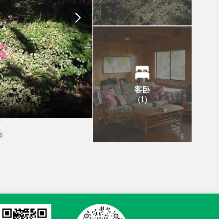
客卧
(
1
)