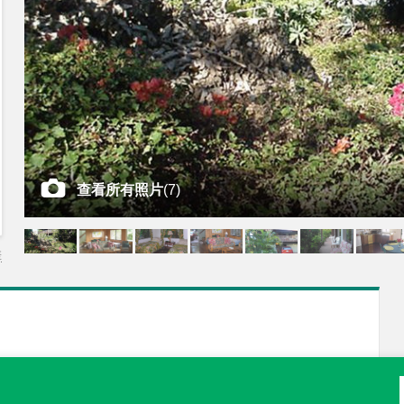
查看所有照片
(
7
)
差
酒店设施