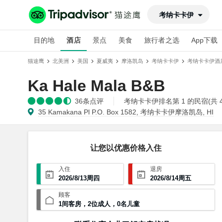
考纳卡卡伊
目的地
酒店
景点
美食
旅行者之选
App下载
猫途鹰
北美洲
美国
夏威夷
摩洛凯岛
考纳卡卡伊
考纳卡卡伊酒
Ka Hale Mala B&B
36
条点评
考纳卡卡伊排名第 1 的民宿(共 4
35 Kamakana Pl P.O. Box 1582, 考纳卡卡伊摩洛凯岛, HI
让您以优惠价格入住
入住
退房
2026
/
8
/
13
周四
2026
/
8
/
14
周五
顾客
1
间客房
，
2
位成人
，
0
名儿童