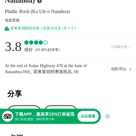
Nanahoa)
Phallic Rock (Ka Ule o Nanahoa)
地质景观
霍奥莱胡阿排名第 2 的景点玩乐 (共 3 个)
3.8
118
条点评

很好
（
61.86%好评率
）
At the end of Kalae Highway 470 at the base of
地图/周边
Nananhoa Hill,, 霍奥莱胡阿摩洛凯岛, HI
分享
撰写点评
上传照片
下载APP，最高享15%订单返现
点击查看
预订轻松便捷，随时管理订单