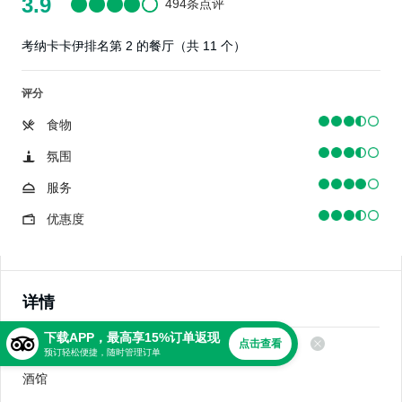
3.9
494条点评
考纳卡卡伊排名第 2 的餐厅（共 11 个）
评分
食物
氛围
服务
优惠度
详情
下载APP，最高享15%订单返现
点击查看
美食
预订轻松便捷，随时管理订单
酒馆