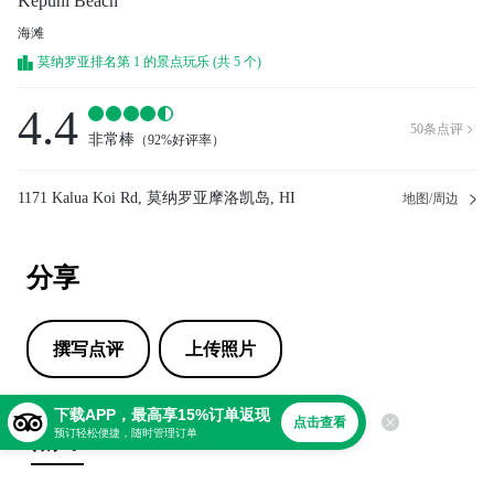
Kepuhi Beach
海滩
莫纳罗亚排名第 1 的景点玩乐 (共 5 个)
4.4
50
条点评

非常棒
（
92%好评率
）
1171 Kalua Koi Rd, 莫纳罗亚摩洛凯岛, HI
地图/周边
分享
撰写点评
上传照片
下载APP，最高享15%订单返现
点击查看
点评
预订轻松便捷，随时管理订单