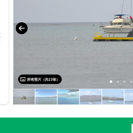
个
家
人
所有照片（共
23
张）