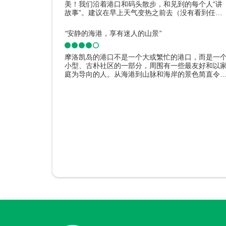
美！我们沿着港口和码头散步，和见到的每个人“讲
故事”。建议在早上天气变热之前去（没有看到任何
阴凉处）。
“
安静的海港，享有迷人的山景
”
摩洛凯岛的港口不是一个大或繁忙的港口，而是一
小型、古朴社区的一部分，周围有一些最友好和以
庭为导向的人。从海港到山脉和海岸的景色简直令
惊叹。
点评