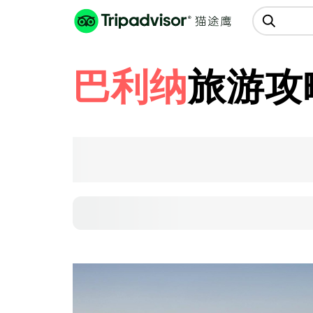
猫途鹰:景点、酒店、美食十亿条
点评
巴利纳
旅游攻