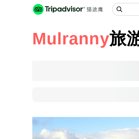
猫途鹰:景点、酒店、美食十亿条
点评
Mulranny
旅