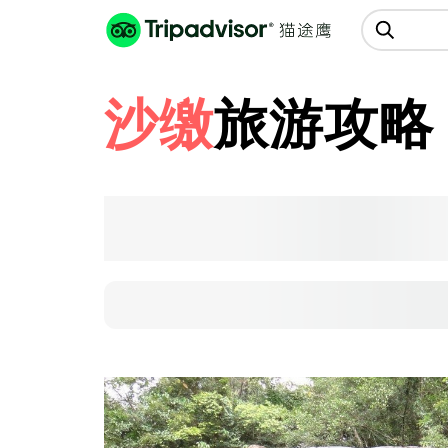
猫途鹰:景点、酒店、美食十亿条
点评
沙缴
旅游攻略