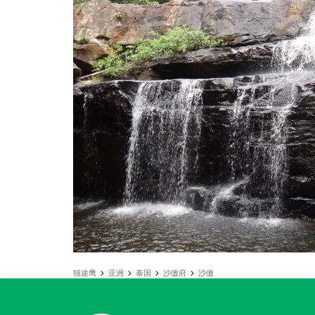
猫途鹰
亚洲
泰国
沙缴府
沙缴