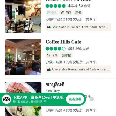
非常棒 5条点评
已打烊
¥¥ - ¥¥¥
意餐
沙缴排名第 2 的餐饮场所（共 9 个）
Best place in Sakaeo. Great food, healthy, clean European , waitress. A lot of farangs hang out here. Closed Monday/Tuesdays
Coffee Hills Cafe
很好 14条点评
¥¥ - ¥¥¥
咖啡馆
沙缴排名第 3 的餐饮场所（共 9 个）
A very nice Restaurant and Cafe with a huge collection of Pastries, by the way they are fantastic. The meals served are nicely decorated and taste very good. The staff could be a little more helpful!
ชาบูอินดี้
Shabu Indy
非常棒 5条点评
下载APP，最高享15%订单返现
点击查看
预订轻松便捷，随时管理订单
日式料理
沙缴排名第 4 的餐饮场所（共 9 个）