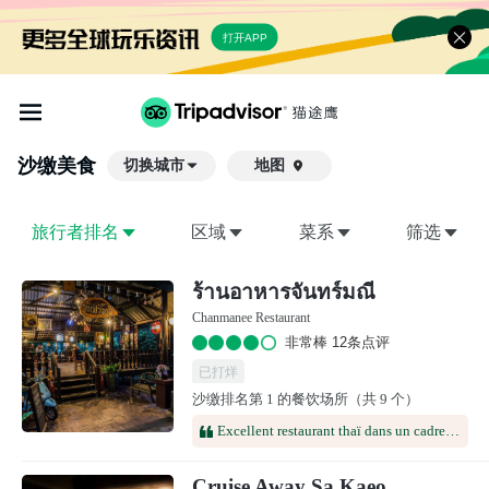
打开APP
沙缴
美食
切换城市
地图

旅行者排名
区域
菜系
筛选
ร้านอาหารจันทร์มณี
Chanmanee Restaurant
非常棒 12条点评
已打烊
沙缴排名第 1 的餐饮场所（共 9 个）
Excellent restaurant thaï dans un cadre agréable au calmeQualité et quantité au rendez vous Service aimable et au petit soin Difficile à trouver sans voiture Utiliser Waze
Cruise Away Sa Kaeo