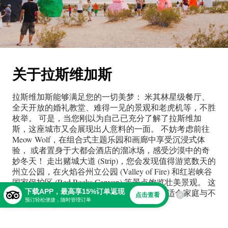
关于
拉斯维加斯
拉斯维加斯能够满足您的一切美梦： 米其林星级餐厅、
全天开放的婚礼教堂、难得一见的景观和老虎机等，不胜
枚举。 可是，当您刚以为自己已充分了解了拉斯维加
斯，这座城市又会展现出人意料的一面。 不妨考虑前往
Meow Wolf，在组合式主题乐园和画廊中享受沉浸式体
验， 或者置身于大都会酒店的溜冰场，感受沙漠中的奇
妙冬天！ 走出赌城大道 (Strip)，您会发现值得游览数天的
州立公园，在火焰谷州立公园 (Valley of Fire) 和红岩峡谷
国家保护区 (Red Rocks Canyon) 等景点饱览壮美景观。 这
些目的地犹如装点拉斯维加斯的夺目宝石，适合家庭与不
下载APP，最高享15%订单返现
点击查看
预订轻松便捷，随时管理订单
喜喧闹的旅行者。