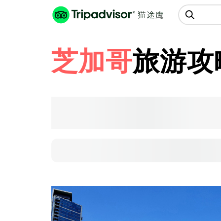
猫途鹰:景点、酒店、美食十亿条
点评
芝加哥
旅游攻