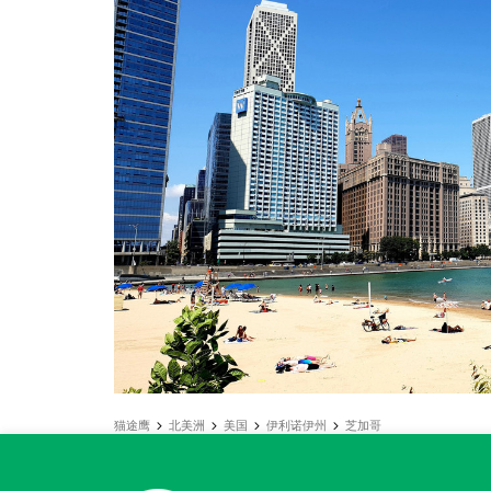
猫途鹰
北美洲
美国
伊利诺伊州
芝加哥