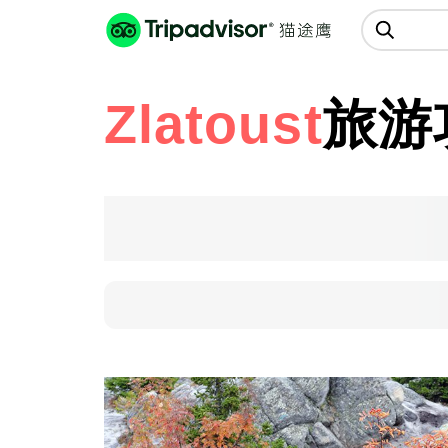
猫途鹰:景点、酒店、美食十亿条
点评
Zlatoust
旅游