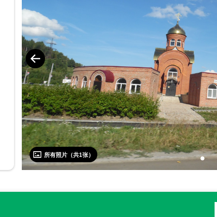
所有照片（共
1
张）