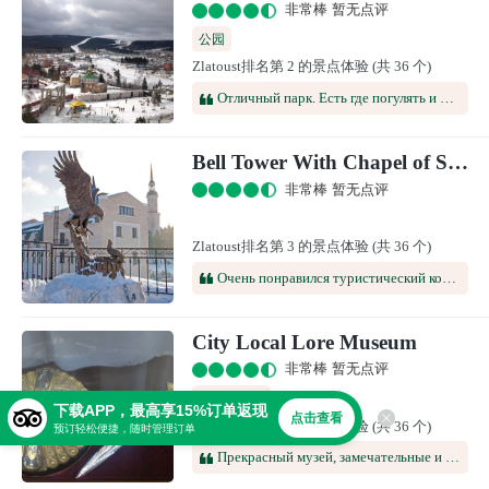
非常棒 暂无点评
公园
Zlatoust排名第 2 的景点体验 (共 36 个)
Отличный парк. Есть где погулять и посидеть. Есть кафе и сувенирные магазины. Территория большая. Вход бесплатно. Очень красиво
Bell Tower With Chapel of St. John Chrysostom
非常棒 暂无点评
Zlatoust排名第 3 的景点体验 (共 36 个)
Очень понравился туристический комплекс Башня-колокольня. Замечательное место для фото, просто походить, посмотреть, посидеть, подумать рядом с героями сказок Бажова, полюбоваться видами. Здесь смотровая площадка на город. Есть магазин с сувенирами. Есть детские площадки.
City Local Lore Museum
非常棒 暂无点评
特色博物馆
下载APP，最高享15%订单返现
点击查看
Zlatoust排名第 4 的景点体验 (共 36 个)
预订轻松便捷，随时管理订单
Прекрасный музей, замечательные и приветливые сотрудники, после общения с ними понимаю что они действительно любят своё дело. Два этажа, с уникальными экспонатами, осталась очень довольна, экскурсовод постаралась все подробно рассказать. Есть и коллекция минералов, залы с чучелами животных: медведя, горностая, куницы, лося, косуль, лисы, рыси с зайцем, разных птиц. На втором этаже выставлены экспонаты разных эпох и направлений. Также есть работы известных мастеров Златоуста, в виде посуды, холодного оружия, пушек, доспехов с гравюрами. Есть небольшой магазинчик сувениров. Очень недорогие цены не только на сувениры, но и на посещение самого музея. Постарайтесь взять экскурсию, очень шикарно! С удовольствием вернусь ещё.