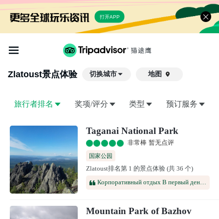
打开APP
Zlatoust
景点体验
切换城市
地图

旅行者排名
奖项/评分
类型
预订服务
Taganai National Park
非常棒 暂无点评
国家公园
Zlatoust排名第 1 的景点体验 (共 36 个)
Корпоративный отдых В первый день приехали... Пошли на гору.. Было тяжело.. Хотелось сдаться... Но переборов себя дошла до вверха... Природа потрясающая... Обратно шли почти бегом.. Охота было быстрее дойти до базы... На следующий день болели ноги На 2 день отдыхали в бассейне Потеряла банковскую карту в женской раздевалке Неравнодушные люди нашли и отдали администратору. Привезли в другой город Карту получила
Mountain Park of Bazhov