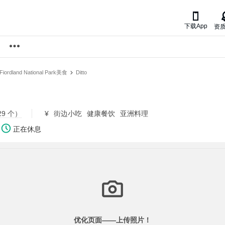

下载App
资
Fiordland National Park美食
Ditto
9 个）
¥
街边小吃
健康餐饮
亚洲料理
正在休息
优化页面——
上传照片！