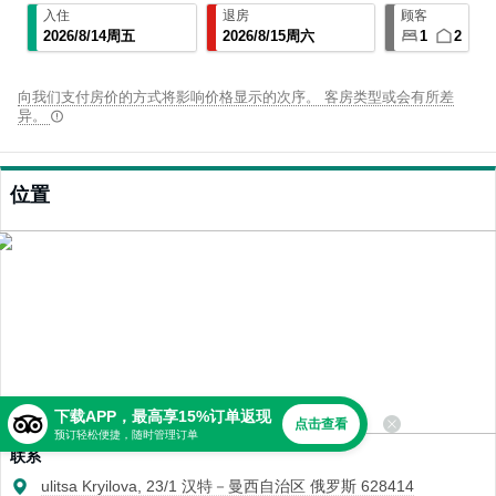
入住
退房
顾客
2026
/
8
/
14
周五
2026
/
8
/
15
周六
1
2
向我们支付房价的方式将影响价格显示的次序。 客房类型或会有所差
异。
位置
下载APP，最高享15%订单返现
点击查看
预订轻松便捷，随时管理订单
联系
ulitsa Kryilova, 23/1 汉特－曼西自治区 俄罗斯 628414