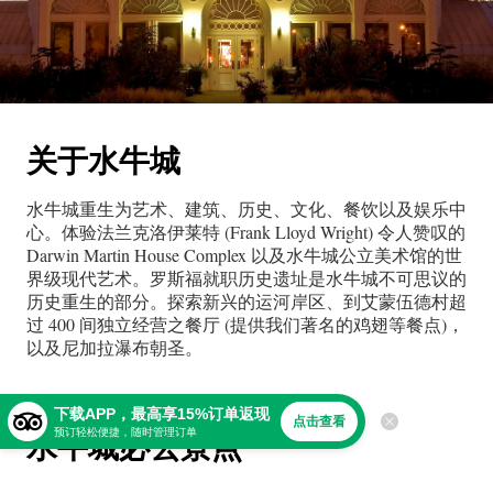
关于
水牛城
水牛城重生为艺术、建筑、历史、文化、餐饮以及娱乐中
心。体验法兰克洛伊莱特 (Frank Lloyd Wright) 令人赞叹的
Darwin Martin House Complex 以及水牛城公立美术馆的世
界级现代艺术。罗斯福就职历史遗址是水牛城不可思议的
历史重生的部分。探索新兴的运河岸区、到艾蒙伍德村超
过 400 间独立经营之餐厅 (提供我们著名的鸡翅等餐点)，
以及尼加拉瀑布朝圣。
下载APP，最高享15%订单返现
点击查看
预订轻松便捷，随时管理订单
水牛城必去景点