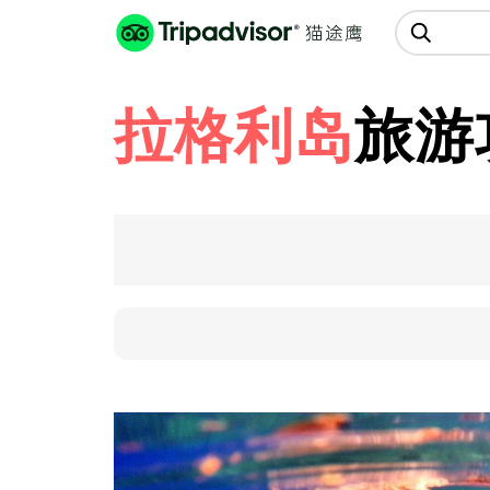
猫途鹰:景点、酒店、美食十亿条
点评
拉格利岛
旅游