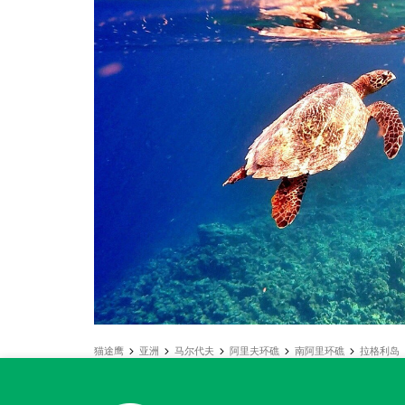
猫途鹰
亚洲
马尔代夫
阿里夫环礁
南阿里环礁
拉格利岛