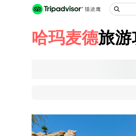
猫途鹰:景点、酒店、美食十亿条
点评
哈玛麦德
旅游