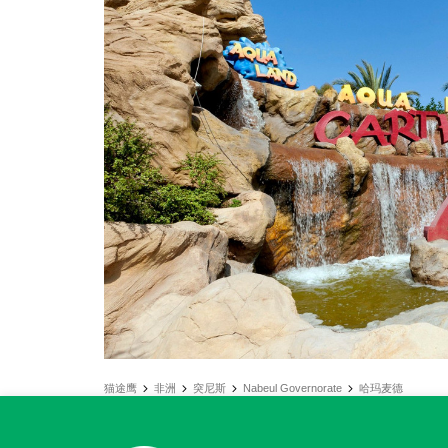
猫途鹰
非洲
突尼斯
Nabeul Governorate
哈玛麦德