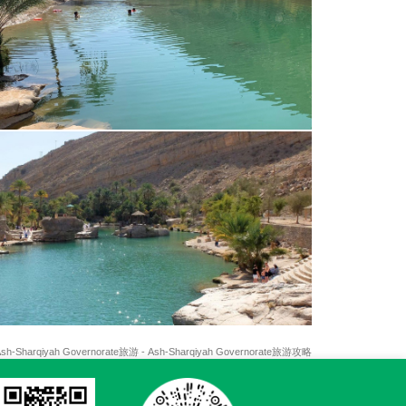
sh-Sharqiyah Governorate旅游 - Ash-Sharqiyah Governorate旅游攻略