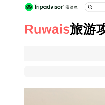
猫途鹰:景点、酒店、美食十亿条
点评
Ruwais
旅游