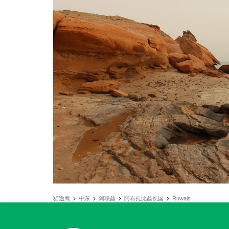
猫途鹰
中东
阿联酋
阿布扎比酋长国
Ruwais