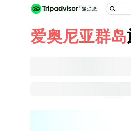
猫途鹰:景点、酒店、美食十亿条
点评
爱奥尼亚群岛