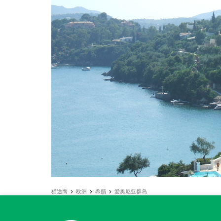
猫途鹰
欧洲
希腊
爱奥尼亚群岛