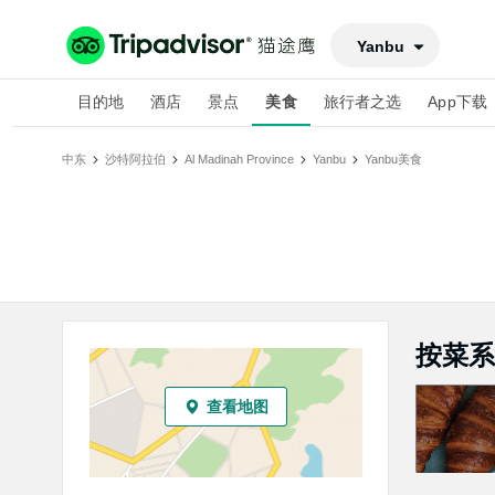
Yanbu
目的地
酒店
景点
美食
旅行者之选
App下载
中东
沙特阿拉伯
Al Madinah Province
Yanbu
Yanbu
美食
按菜系
查看地图