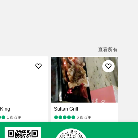
查看所有
 King
Sultan Grill
1
条点评
6
条点评
烹饪
，餐厅
¥
，印度菜
，烤肉
，健康餐饮
，中东风味
，阿拉伯风