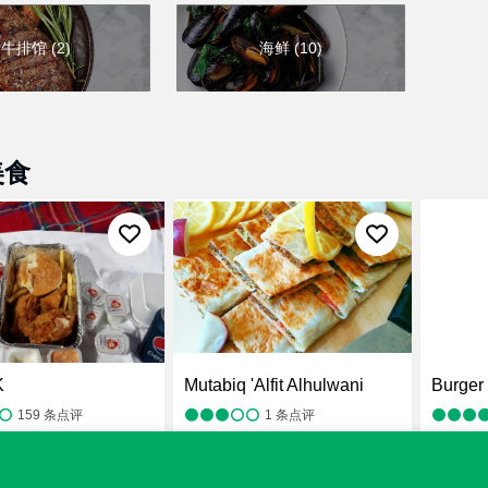
牛排馆
(
2
)
海鲜
(
10
)
美食
K
Mutabiq 'Alfit Alhulwani
Burger
159
条点评
1
条点评
味
，快餐
，快餐小吃
¥
，中东风味
，阿拉伯风味
，餐厅
¥
，美式