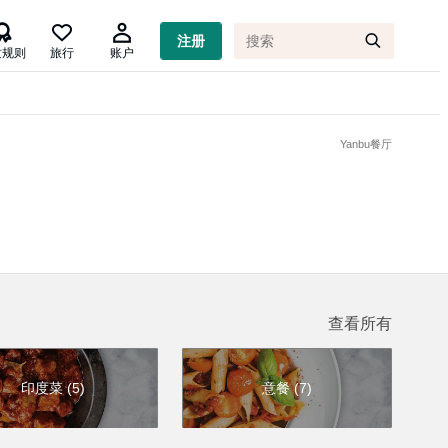

注册
质规则
旅行
账户
Yanbu餐厅
查看所有
印度菜
(
5
)
意餐
(
7
)