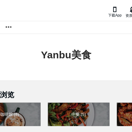

下载App
资
Yanbu
美食
浏览
咖啡馆
(
8
)
中餐
(
5
)