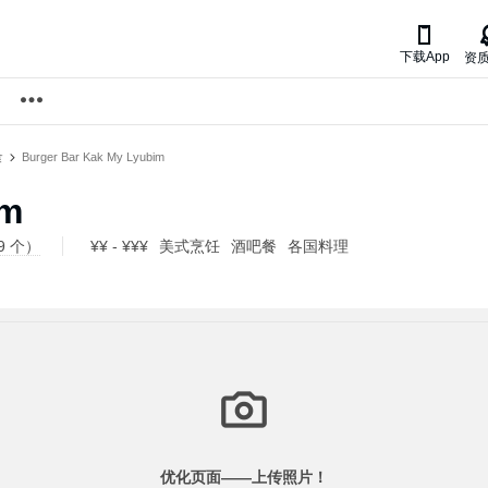

下载App
资
食
Burger Bar Kak My Lyubim
im
9 个）
¥¥ - ¥¥¥
美式烹饪
酒吧餐
各国料理
优化页面——
上传照片！