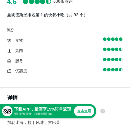
4.6
638条点评
圣彼德斯堡排名第 1 的快餐小吃（共 92 个）
评分
食物
氛围
服务
优惠度
详情
下载APP，最高享15%订单返现
点击查看
美食
预订轻松便捷，随时管理订单
加勒比海，拉丁风味，古巴菜