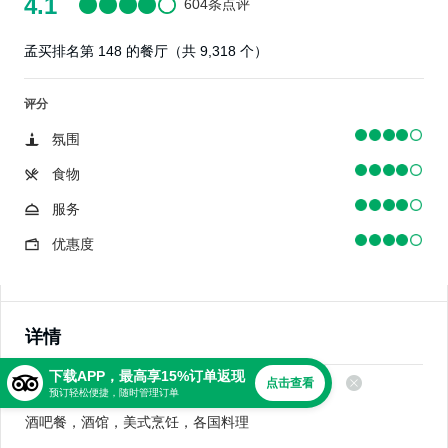
4.1
604条点评
孟买排名第 148 的餐厅（共 9,318 个）
评分
氛围
食物
服务
优惠度
详情
下载APP，最高享15%订单返现
点击查看
美食
预订轻松便捷，随时管理订单
酒吧餐，酒馆，美式烹饪，各国料理