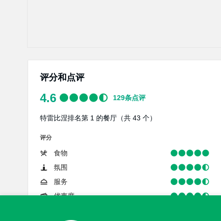
评分和点评
4.6
129
条点评
特雷比涅排名第 1 的餐厅（共 43 个）
评分
食物
氛围
服务
优惠度