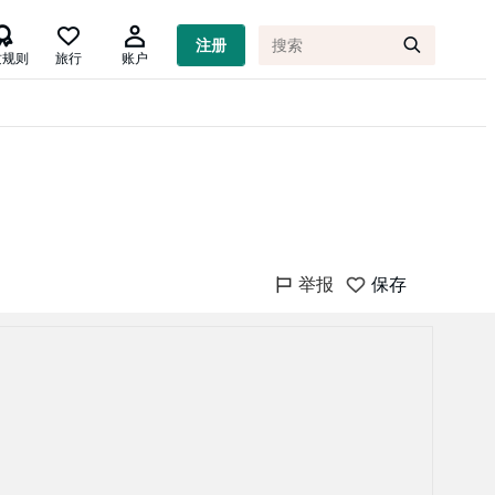

注册
质规则
旅行
账户
举报
保存