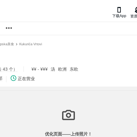

下载App
资
Srpska美食
Kukurića Vrtovi
 43 个）
¥¥ - ¥¥¥
汤
欧洲
东欧
那
正在营业
优化页面——
上传照片！