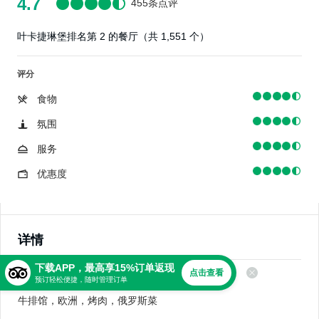
4.7
455条点评
叶卡捷琳堡排名第 2 的餐厅（共 1,551 个）
评分
食物
氛围
服务
优惠度
详情
下载APP，最高享15%订单返现
点击查看
美食
预订轻松便捷，随时管理订单
牛排馆，欧洲，烤肉，俄罗斯菜