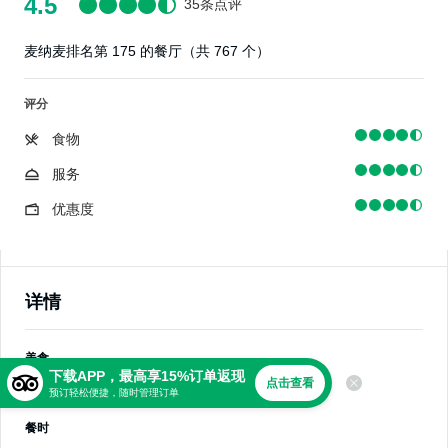
4.5
35条点评
麦纳麦排名第 175 的餐厅（共 767 个）
评分
食物
服务
优惠度
详情
美食
下载APP，最高享15%订单返现
点击查看
各国料理，酒吧餐，多国料理
预订轻松便捷，随时管理订单
餐时