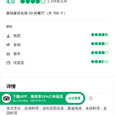
4.0
1,194条点评
麦纳麦排名第 59 的餐厅（共 766 个）
评分
氛围
食物
服务
优惠度
详情
下载APP，最高享15%订单返现
点击查看
美食
预订轻松便捷，随时管理订单
美式烹饪，亚洲料理，波利尼西亚菜，夏威夷菜，各国料理，多
国料理