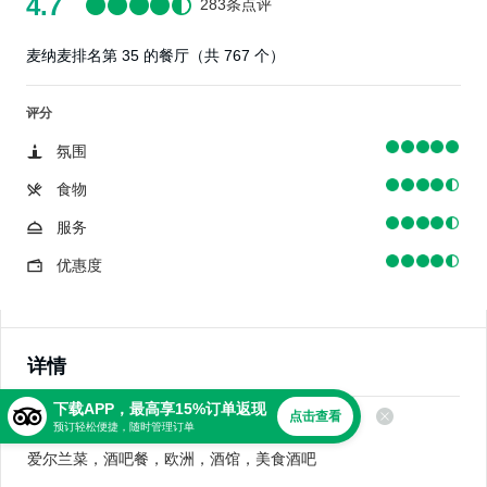
4.7
283条点评
麦纳麦排名第 35 的餐厅（共 767 个）
评分
氛围
食物
服务
优惠度
详情
下载APP，最高享15%订单返现
点击查看
美食
预订轻松便捷，随时管理订单
爱尔兰菜，酒吧餐，欧洲，酒馆，美食酒吧