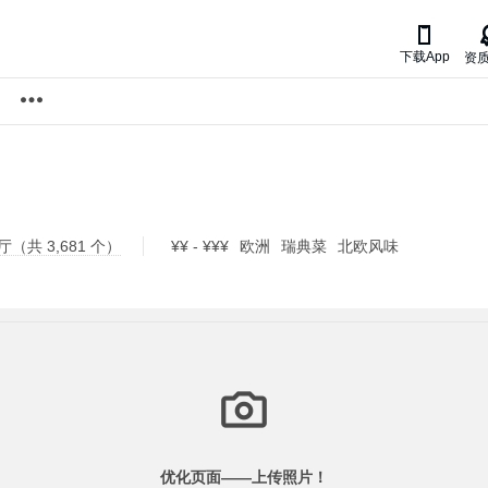

下载App
资
（共 3,681 个）
¥¥ - ¥¥¥
欧洲
瑞典菜
北欧风味
优化页面——
上传照片！