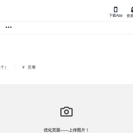

下载App
资
 个）
¥
意餐
优化页面——
上传照片！