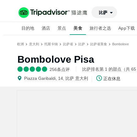
比萨
目的地
酒店
景点
美食
旅行者之选
App下载
欧洲
意大利
托斯卡纳
比萨省
比萨
比萨省美食
Bombolove
Bombolove Pisa
比萨排名第 1 的甜点（共 65
256
条点评
Piazza Garibaldi, 14, 比萨 意大利
正在休息