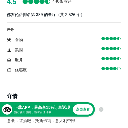
4.5
448条点评
佛罗伦萨排名第 389 的餐厅（共 2,526 个）
评分
食物
氛围
服务
优惠度
详情
下载APP，最高享15%订单返现
点击查看
美食
预订轻松便捷，随时管理订单
意餐，红酒吧，托斯卡纳，意大利中部