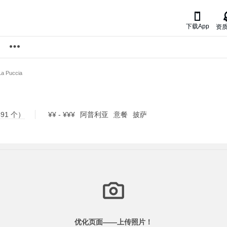

下载App
资
La Puccia
91 个）
¥¥ - ¥¥¥
阿普利亚
意餐
披萨
优化页面——
上传照片！