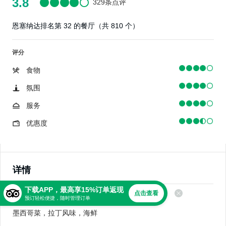
3.8
329条点评
恩塞纳达排名第 32 的餐厅（共 810 个）
评分
食物
氛围
服务
优惠度
详情
下载APP，最高享15%订单返现
点击查看
美食
预订轻松便捷，随时管理订单
墨西哥菜，拉丁风味，海鲜