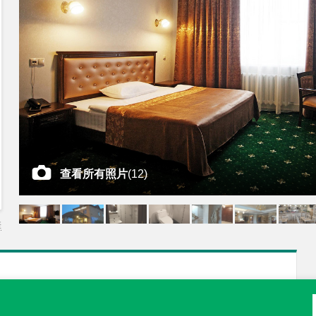
查看所有照片
(
12
)
差