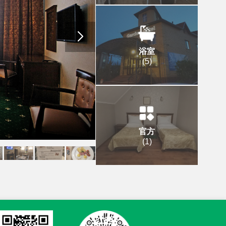
浴室
(
5
)
官方
(
1
)