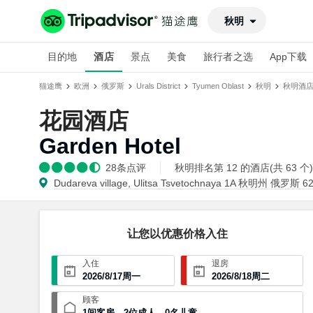
秋明
目的地
酒店
景点
美食
旅行者之选
App下载
猫途鹰
欧洲
俄罗斯
Urals District
Tyumen Oblast
秋明
秋明酒
花园酒店
Garden Hotel
28
条点评
秋明排名第 12 的酒店(共 63 个)
Dudareva village, Ulitsa Tsvetochnaya 1A 秋明州 俄罗斯 6
让您以优惠价格入住
入住
退房
2026
/
8
/
17
周一
2026
/
8
/
18
周二
顾客
1
间客房
，
2
位成人
，
0
名儿童