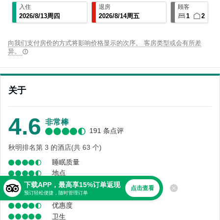
入住
退房
顾客
2026
/
8
/
13
周四
2026
/
8
/
14
周五
1
2
向我们支付房价的方式将影响价格显示的次序。 客房类型或会有所差
异。
关于
4.6
非常棒
191 条点评
秋明排名第 3 的酒店(共 63 个)
睡眠质量
地点
舒适度
下载APP，最高享15%订单返现
点击查看
预订轻松便捷，随时管理订单
服务
优惠度
卫生