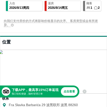
入住
退房
顾客
2026
/
8
/
13
周四
2026
/
8
/
14
周五
1
2
向我们支付房价的方式将影响价格显示的次序。 客房类型或会有所差
异。
位置
下载APP，最高享15%订单返现
点击查看
预订轻松便捷，随时管理订单
联系
Fra Slavka Barbarića 29 波黑联邦 波黑 88260