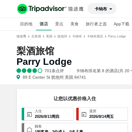
卡纳布
目的地
酒店
景点
美食
旅行者之选
App下载
猫途鹰
北美洲
美国
犹他州
卡纳布
卡纳布酒店
Parry Lodge
梨酒旅馆
Parry Lodge
701
条点评
卡纳布排名第 8 的酒店(共 20 
89 E Center St 犹他州 美国 84741
让您以优惠价格入住
入住
退房
2026
/
8
/
13
周四
2026
/
8
/
14
周五
顾客
1
间客房
，
2
位成人
，
0
名儿童