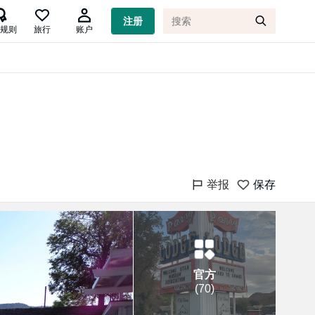

注册
规则
旅行
账户
举报
保存
官方
(
70
)