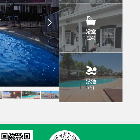
浴室
(
24
)
泳池
(
5
)