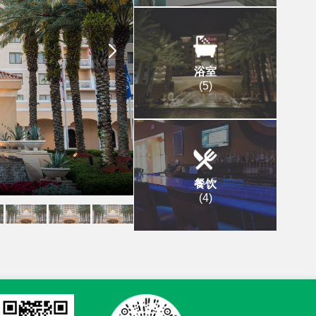
浴室
(
5
)
餐饮
(
4
)