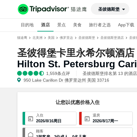
圣彼德斯堡
目的地
酒店
景点
美食
旅行者之选
App下载
猫途鹰
北美洲
美国
佛罗里达
圣彼德斯堡
圣彼德斯堡酒店
圣彼
圣彼得堡卡里永希尔顿酒店
Hilton St. Petersburg Car
1,559
条点评
圣彼德斯堡排名第 13 的酒店(共
950 Lake Carillon Dr 佛罗里达州 美国 33716
让您以优惠价格入住
入住
退房
2026
/
8
/
16
周日
2026
/
8
/
17
周一
顾客
1
间客房
，
2
位成人
，
0
名儿童