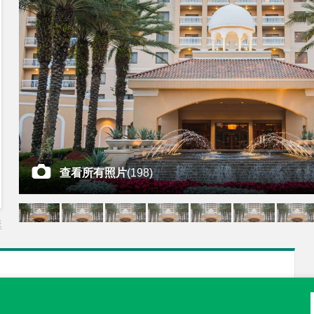
查看所有照片
(
198
)
差