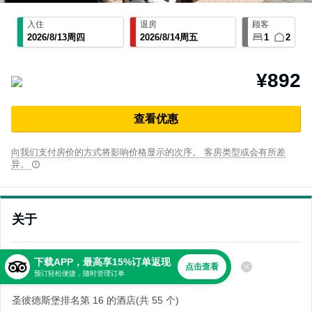
入住
退房
顾客
2026
/
8
/
13
周四
2026
/
8
/
14
周五
1
2
¥892
查⁠看优⁠惠
向我们支付房价的方式将影响价格显示的次序。 客房类型或会有所差
异。
关于
4.5
下载APP，最高享15%订单返现
非常棒
点击查看
预订轻松便捷，随时管理订单
385 条点评
圣彼德斯堡排名第 16 的酒店(共 55 个)