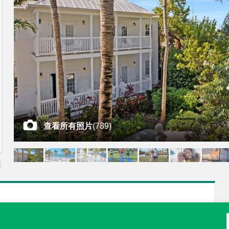
查看所有照片
(
789
)
差