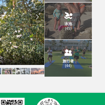
泳池
(
45
)
旅行者
(
44
)