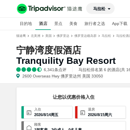
马拉松
目的地
酒店
景点
美食
旅行者之选
App下载
猫途鹰
北美洲
美国
佛罗里达
佛罗里达礁岛群
马拉松
马拉松酒
宁静湾度假酒店
Tranquility Bay Resort
6,341
条点评
马拉松排名第 6 的酒店(共 16
2600 Overseas Hwy 佛罗里达州 美国 33050
让您以优惠价格入住
入住
退房
2026
/
8
/
14
周五
2026
/
8
/
15
周六
顾客
1
间客房
，
2
位成人
，
0
名儿童