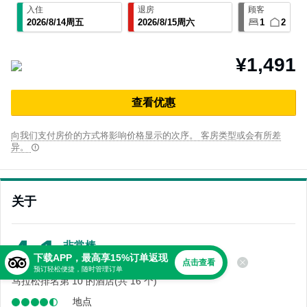
入住
退房
顾客
2026
/
8
/
14
周五
2026
/
8
/
15
周六
1
2
¥1,491
查⁠看优⁠惠
向我们支付房价的方式将影响价格显示的次序。 客房类型或会有所差
异。
关于
4.1
非常棒
下载APP，最高享15%订单返现
437 条点评
点击查看
预订轻松便捷，随时管理订单
马拉松排名第 10 的酒店(共 16 个)
地点