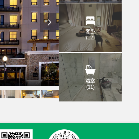
客卧
(
12
)
浴室
(
11
)