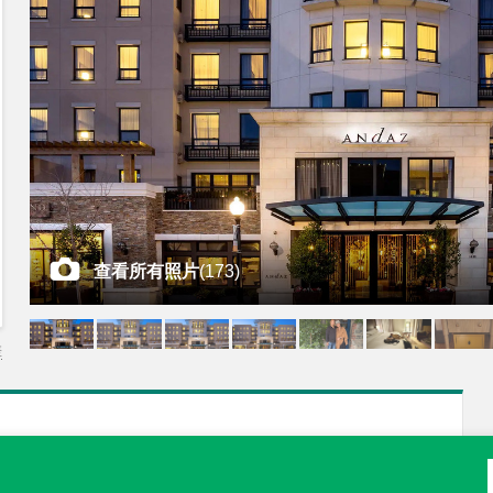
查看所有照片
(
173
)
差