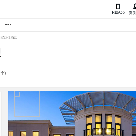

下载App
资质
帕安达仕酒店
理
 个)