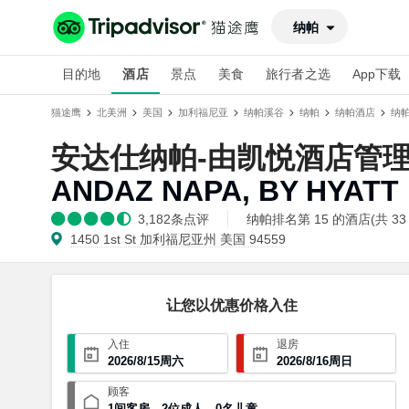
纳帕
目的地
酒店
景点
美食
旅行者之选
App下载
猫途鹰
北美洲
美国
加利福尼亚
纳帕溪谷
纳帕
纳帕酒店
纳
安达仕纳帕-由凯悦酒店管
ANDAZ NAPA, BY HYATT
3,182
条点评
纳帕排名第 15 的酒店(共 33
1450 1st St 加利福尼亚州 美国 94559
让您以优惠价格入住
入住
退房
2026
/
8
/
15
周六
2026
/
8
/
16
周日
顾客
1
间客房
，
2
位成人
，
0
名儿童