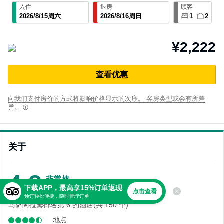
入住
退房
顾客
2026
/
8
/
15
周六
2026
/
8
/
16
周日
1
2
¥2,222
查⁠看优⁠惠
向我们支付房价的方式将影响价格显示的次序。 客房类型或会有所差
异。
关于
4.8
非常棒
下载APP，最高享15%订单返现
8,325 条点评
点击查看
预订轻松便捷，随时管理订单
马萨阿拉姆排名第 6 的酒店(共 150 个)
地点