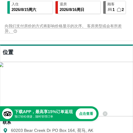
入住
退房
顾客
2026
/
8
/
15
周六
2026
/
8
/
16
周日
1
2
向我们支付房价的方式将影响价格显示的次序。 客房类型或会有所差
异。
位置
下载APP，最高享15%订单返现
点击查看
预订轻松便捷，随时管理订单
联系
60203 Bear Creek Dr PO Box 164, 荷马, AK