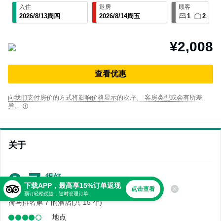
入住
退房
顾客
2026
/
8
/
13
周四
2026
/
8
/
14
周五
1
2
¥2,008
查⁠看优⁠惠
向我们支付房价的方式将影响价格显示的次序。 客房类型或会有所差
异。
关于
3.7
很好
下载APP，最高享15%订单返现
482 条点评
点击查看
预订轻松便捷，随时管理订单
荷马排名第 7 的酒店(共 15 个)
地点